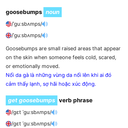
goosebumps
noun
/ˈɡuːsbʌmps/
/ˈɡuːsbʌmps/
Goosebumps are small raised areas that appear
on the skin when someone feels cold, scared,
or emotionally moved.
Nổi da gà là những vùng da nổi lên khi ai đó
cảm thấy lạnh, sợ hãi hoặc xúc động.
get goosebumps
verb phrase
/ɡɛt ˈɡuːsbʌmps/
/ɡɛt ˈɡuːsbʌmps/