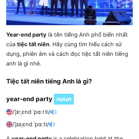
Year-end party
là tên tiếng Anh phổ biến nhất
của
tiệc tất niên
. Hãy cùng tìm hiểu cách sử
dụng, phiên âm và cách đọc tiệc tất niên tiếng
anh là gì nhé.
Tiệc tất niên tiếng Anh là gì?
year-end party
noun
/ˈjɪrˌɛnd ˈpɑːrti/
/ˈjɪəˌɛnd ˈpɑːti/
A
year-end party
is a celebration held at the