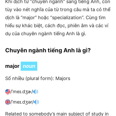
Khi dịch từ “chuyên ngành” sang tiếng Anh, còn
tùy vào nét nghĩa của từ trong câu mà ta có thể
dịch là “major” hoặc “specialization”. Cùng tìm
hiểu sự khác biệt, cách đọc, phiên âm và các ví
dụ của chuyên ngành tiếng Anh là gì.
Chuyên ngành tiếng Anh là gì?
major
noun
Số nhiều (plural form): Majors
/ˈmeɪ.dʒɚ/
/ˈmeɪ.dʒər/
Related to somebody’s main subject of study in