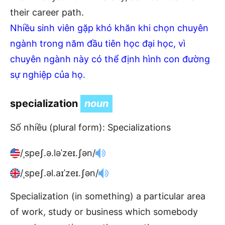
their career path.
Nhiều sinh viên gặp khó khăn khi chọn chuyên
ngành trong năm đầu tiên học đại học, vì
chuyên ngành này có thể định hình con đường
sự nghiệp của họ.
specialization
noun
Số nhiều (plural form): Specializations
/ˌspeʃ.ə.ləˈzeɪ.ʃən/
/ˌspeʃ.əl.aɪˈzeɪ.ʃən/
Specialization (in something) a particular area
of work, study or business which somebody